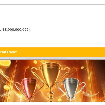
Rp 88,000,000,000).
tail Event