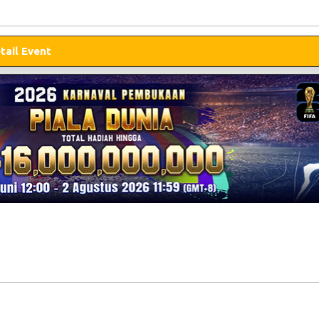
tail Event