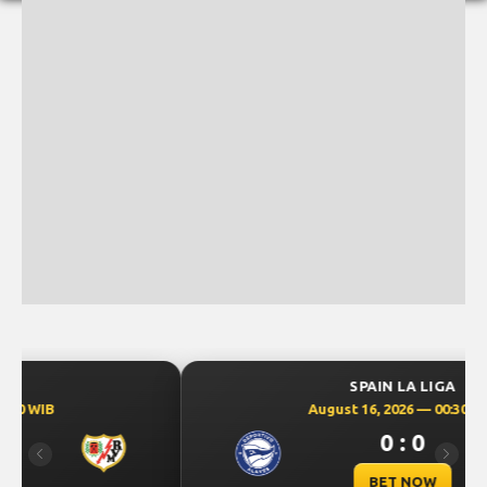
SPAIN LA LIGA
August 16, 2026 — 00:30 WIB
0 : 0
Previous
Next
BET NOW